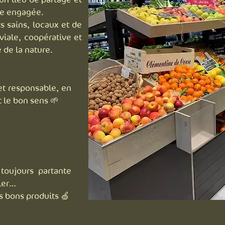
pe engagée.
 sains, locaux et de
iale, coopérative et
de la nature.
 et responsable, en
t le bon sens 🌱
toujours partante
ller…
 bons produits 🍏