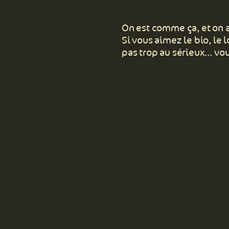
On est comme ça, et on 
Si vous aimez le bio, le 
pas trop au sérieux… vou