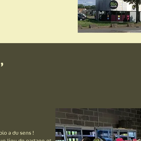
,
 bio a du sens !
un lieu de partage et