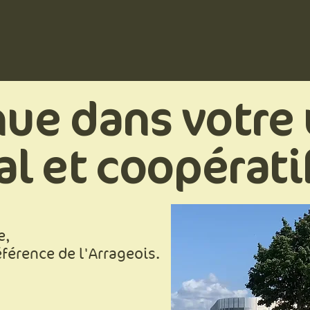
cueil
À propos de nous
Blog
Nos Amis
ue dans votre 
al et coopérati
e,
férence de l'Arrageois.