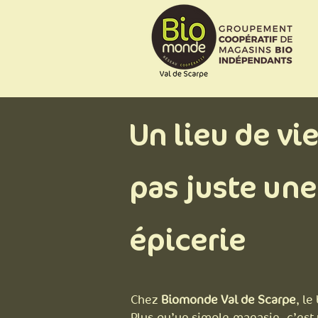
Un lieu de vie
pas juste une
épicerie
Chez
Biomonde Val de Scarpe
, le
Plus qu’un simple magasin, c’est 