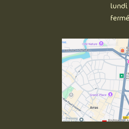
lundi
fermé
O
🛒 Biomo