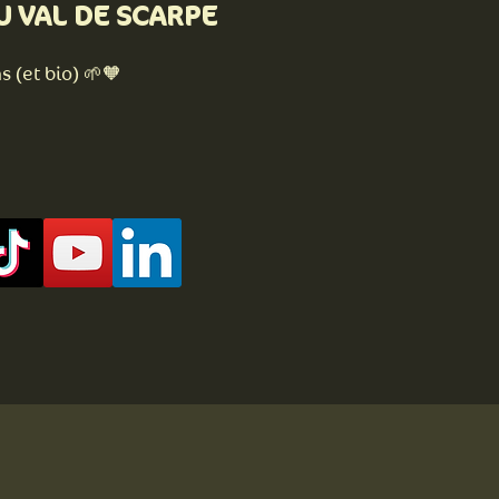
U VAL DE SCARPE
s (et bio) 🌱🧡