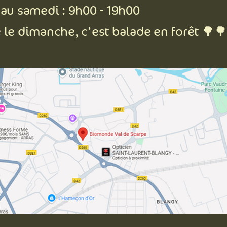
 au samedi : 9h00 - 19h00
 le dimanche, c'est balade en forêt 🌳
N EST LÀ
nde Val de Scarpe – Bio, local & coopératif depuis 