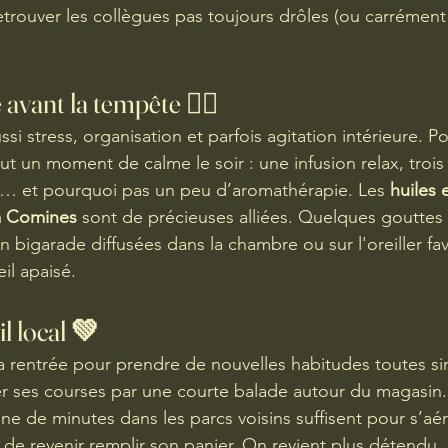
etrouver les collègues pas toujours drôles (ou carrémen
avant la tempête 🧘‍♀️
ssi stress, organisation et parfois agitation intérieure. P
vaut un moment de calme le soir : une infusion relax, troi
e… et pourquoi pas un peu d’aromathérapie. Les 
huiles 
 à Comines
 sont de précieuses alliées. Quelques gouttes
in bigarade diffusées dans la chambre ou sur l'oreiller fav
il apaisé.
il local 💚
 la rentrée pour prendre de nouvelles habitudes toutes si
ses courses par une courte balade autour du magasin. 
ne de minutes dans les parcs voisins suffisent pour s’aér
 de revenir remplir son panier. On revient plus détendu, 