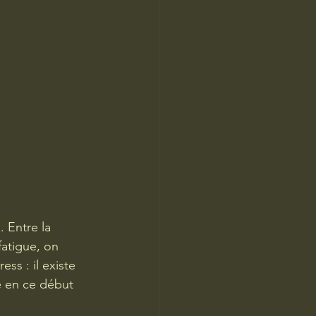
 Entre la 
fatigue, on 
ss : il existe 
ie en ce début 