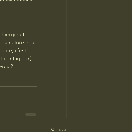
 énergie et 
 la nature et le 
urire, c’est 
st contagieux). 
vres ?
Voir tout