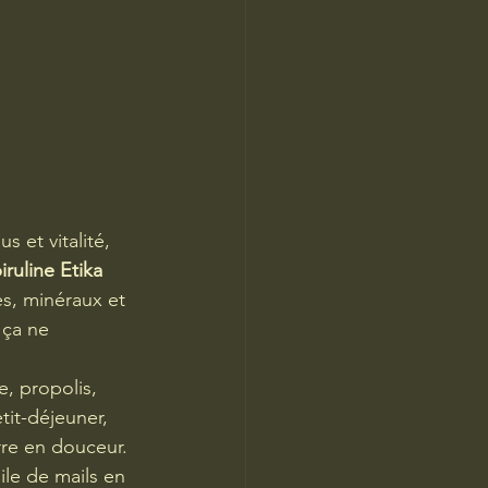
 et vitalité, 
iruline Etika 
es, minéraux et 
 ça ne 
e, propolis, 
tit-déjeuner, 
re en douceur.
ile de mails en 