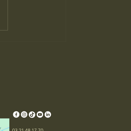
era : la plante qui a toujours
l d’avance

03 21 48 17 70