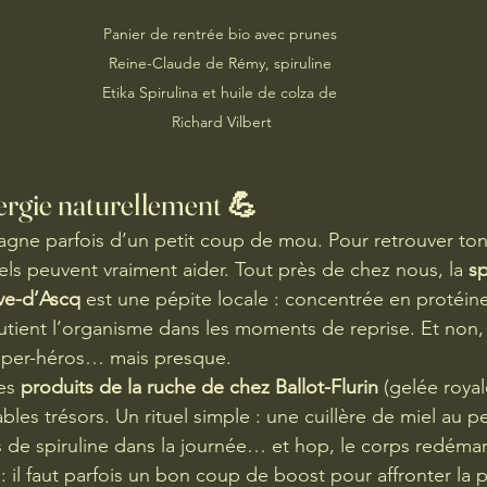
Panier de rentrée bio avec prunes 
Reine-Claude de Rémy, spiruline 
Etika Spirulina et huile de colza de 
Richard Vilbert
ergie naturellement 💪
gne parfois d’un petit coup de mou. Pour retrouver tonus
els peuvent vraiment aider. Tout près de chez nous, la 
sp
uve-d’Ascq
 est une pépite locale : concentrée en protéin
outient l’organisme dans les moments de reprise. Et non,
uper-héros… mais presque.
es 
produits de la ruche de chez Ballot-Flurin
 (gelée royal
ables trésors. Un rituel simple : une cuillère de miel au pe
de spiruline dans la journée… et hop, le corps redémar
 il faut parfois un bon coup de boost pour affronter la p