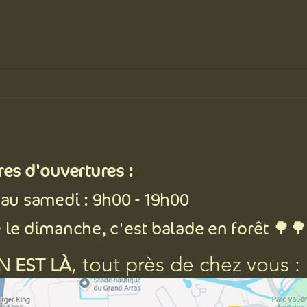
Les pires excuses qu'on se sort en
Aloe v
vacances pour manger n'importe
un ge
quoi (la glace y est pour beaucoup)
res d'ouvertures :
 au samedi : 9h00 - 19h00
 le dimanche, c'est balade en forêt 🌳
, tout près de chez vous :
N EST LÀ