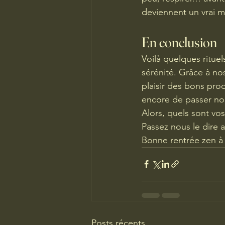
deviennent un vrai 
En conclusion
Voilà quelques rituel
sérénité. Grâce à nos
plaisir des bons prod
encore de passer nous
Alors, quels sont vo
Passez nous le dire a
Bonne rentrée zen à
Posts récents