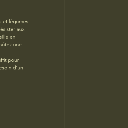
ts et légumes 
ésister aux 
ille en 
oûtez une 
uffit pour 
esoin d’un 