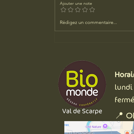
Ajouter une note
Vrac bio : pourquoi on y trouve
Rédigez un commentaire...
parfois des petits invités (et
pourquoi ça ne devrait pas vous
inquiéter)
Horai
lundi
fermé
📍
O