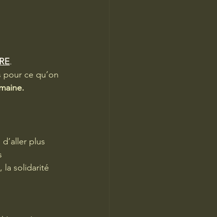
RE
.
s pour ce qu’on 
umaine.
d’aller plus 
s 
, la solidarité 