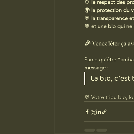
🌻 
le respect des pr
🌍 
la protection du v
💬 
la transparence et
💚 
et une bio qui ne 
🎉 Venez fêter ça av
Parce qu’être “ambas
message
 :
La bio, c’est
💛 Votre tribu bio, l