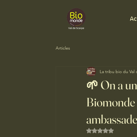
Ac
Articles
La tribu bio du Val
🌱 On a un
Biomonde V
ambassad
Noté NaN étoiles s