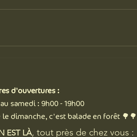
Les pires excuses qu'on se sort en
Aloe v
vacances pour manger n'importe
un ge
quoi (la glace y est pour beaucoup)
res d'ouvertures :
 au samedi : 9h00 - 19h00
 le dimanche, c'est balade en forêt 🌳
, tout près de chez vous :
N EST LÀ