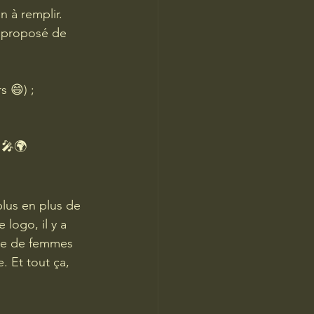
 à remplir. 
 proposé de 
s 😄) ;
 🎤🌍
plus en plus de 
logo, il y a 
ive de femmes 
. Et tout ça, 