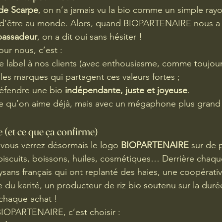
de Scarpe
, on n’a jamais vu la bio comme un simple rayon
 d’être au monde. Alors, quand BIOPARTENAIRE nous a
bassadeur
, on a dit oui sans hésiter !
ur nous, c’est :
le label à nos clients (avec enthousiasme, comme toujour
les marques qui partagent ces valeurs fortes ;
défendre une bio 
indépendante, juste et joyeuse
.
 ce qu’on aime déjà, mais avec un mégaphone plus grand
 (et ce que ça confirme)
vous verrez désormais le logo 
BIOPARTENAIRE
 sur de 
biscuits, boissons, huiles, cosmétiques… Derrière chaque 
aysans français qui ont replanté des haies, une coopérat
 du karité, un producteur de riz bio soutenu sur la durée
à chaque achat !
BIOPARTENAIRE, c’est choisir :