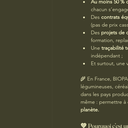
Au moins 50 % d
chacun s’engage
Des 
contrats équ
(pas de prix cas
Des 
projets de 
formation, repl
Une 
traçabilité 
indépendant ;
Et surtout, une v
🌾 En France, BIOPART
légumineuses, céréal
dans les pays product
même : permettre à c
planète.
💚 Pourquoi c’est u