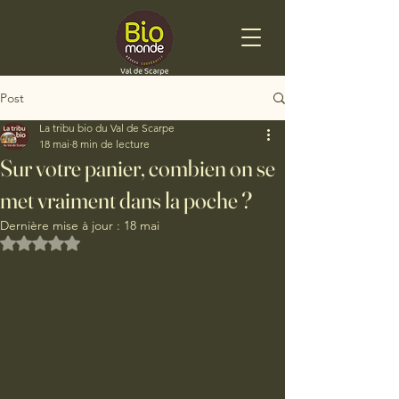
Post
La tribu bio du Val de Scarpe
18 mai
8 min de lecture
Sur votre panier, combien on se
met vraiment dans la poche ?
Dernière mise à jour :
18 mai
Noté NaN étoiles sur 5.