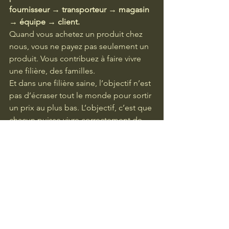
fournisseur → transporteur → magasin 
→ équipe → client.
Quand vous achetez un produit chez 
nous, vous ne payez pas seulement un 
produit. Vous contribuez à faire vivre 
une filière, des familles.
Et dans une filière saine, l’objectif n’est 
pas d’écraser tout le monde pour sortir 
un prix au plus bas. L’objectif, c’est que 
chacun puisse vivre correctement de 
son travail.
C’est moins spectaculaire qu’une 
promo “-70 % jusqu’à épuisement de 
la dignité”, mais c’est beaucoup plus 
durable.
Notre logique : des prix 
raisonnables, pas des marges 