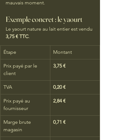
mauvais moment.
Exemple concret : le yaourt
Le yaourt nature au lait entier est vendu 
3,75 € TTC
.
Étape
Montant
Prix payé par le 
3,75 €
client
TVA
0,20 €
Prix payé au 
2,84 €
fournisseur
Marge brute 
0,71 €
magasin