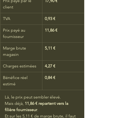
Prix payé par le 
17,90 €
client
TVA
0,93 €
Prix payé au 
11,86 €
fournisseur
Marge brute 
5,11 €
magasin
Charges estimées
4,27 €
Bénéfice réel 
0,84 €
estimé
Là, le prix peut sembler élevé.
Mais déjà, 
11,86 € repartent vers la 
filière fournisseur
.
Et sur les 5,11 € de marge brute, il faut 