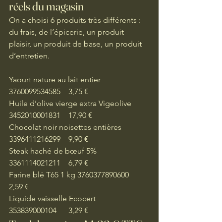
réels du magasin
On a choisi 6 produits très différents : 
du frais, de l’épicerie, un produit 
plaisir, un produit de base, un produit 
d’entretien.
Yaourt nature au lait entier 
3760099534585	3,75 €
Huile d’olive vierge extra Vigeolive	 
3452010001831	17,90 €
Chocolat noir noisettes entières 
3396411216299	9,90 €
Steak haché de bœuf 5% 
3361114021211	6,79 €
Farine blé T65 1 kg 3760377890600	
2,59 €
Liquide vaisselle Ecocert	
353839000104	3,29 €