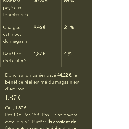
Montant 
30,20 €
68 %
payé aux 
fournisseurs
Charges 
9,46 €
21 %
estimées 
du magasin
Bénéfice 
1,87 €
4 %
réel estimé
Donc, sur un panier payé 
44,22 €
, le 
bénéfice réel estimé du magasin est 
d’environ :
1,87 €
Oui, 
1,87 €
.
Pas 10 €. Pas 15 €. Pas “ils se gavent 
avec le bio”. Plutôt : 
ils essaient de 
faire tenir un magasin debout, avec 